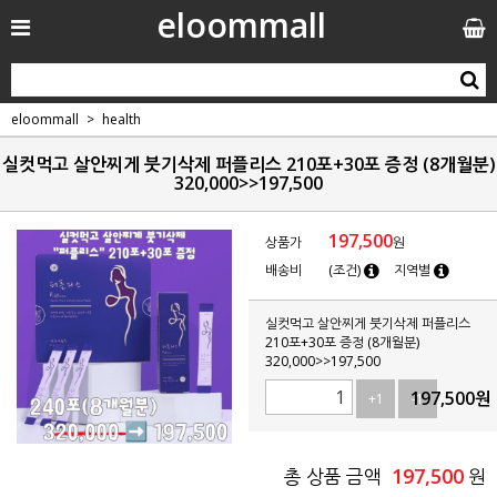
eloommall
eloommall
health
실컷먹고 살안찌게 붓기삭제 퍼플리스 210포+30포 증정 (8개월분)
320,000>>197,500
197,500
상품가
원
배송비
(조건)
지역별
실컷먹고 살안찌게 붓기삭제 퍼플리스
210포+30포 증정 (8개월분)
320,000>>197,500
197,500
원
+1
-1
197,500
총 상품 금액
원