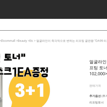
>eloommall >beauty >etc > 얼굴라인이 즉각적으로 변하는 리프팅 끝판왕 "DA99 리
얼굴라인이
프팅 토너
102,000
판매가격
추가옵션
(추
리프팅토너