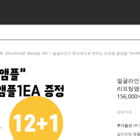
ME
>eloommall >beauty >etc > 얼굴라인이 즉각적으로 변하는 리프팅 끝판왕 "DA9
얼굴라인이
리프팅앰플
156,000
판매가격
추가옵션
(추
실리프팅 앰