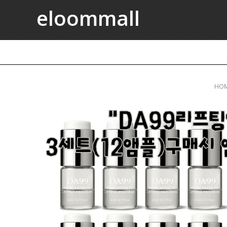
eloommall
HO