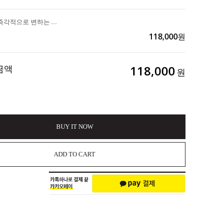
얼굴라인이 즉각적으로 변하는 리프팅 끝판왕 "DA99 실리프팅앰플" 3세트(12앰플)구매시 앰플1EA 증정 156,000>>118,000
118,000
원
금액
118,000
원
BUY IT NOW
ADD TO CART