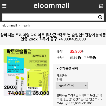
eloommall
eloommall
health
살빠지는 프리미엄 다이어트 유산균 "닥토 앤 슬림업" 건강기능식품
인증 2box 초특가 공구 74,000>>35,800
35,800
상품가
원
배송비
(조건)
지역별
+ 추가 옵션 선택
락토앤슬
림업
살빠지는 프리미엄 다이어트 유산균 "닥
토 앤 슬림업" 건강기능식품 인증 2box
초특가 공구 74,000>>35,800