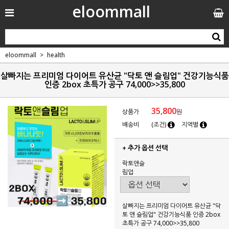
eloommall
eloommall
health
살빠지는 프리미엄 다이어트 유산균 "닥토 앤 슬림업" 건강기능식품
인증 2box 초특가 공구 74,000>>35,800
35,800
상품가
원
배송비
(조건)
지역별
+ 추가 옵션 선택
락토앤슬
림업
살빠지는 프리미엄 다이어트 유산균 "닥
토 앤 슬림업" 건강기능식품 인증 2box
초특가 공구 74,000>>35,800