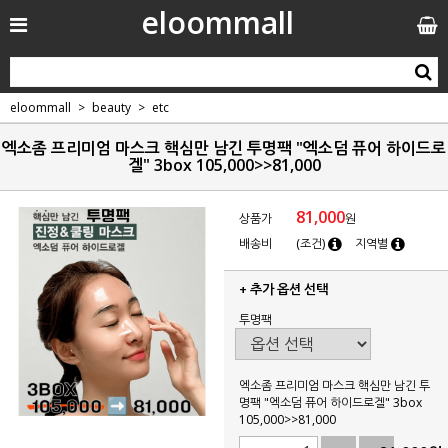
eloommall
eloommall
beauty
etc
엑소좀 프리미엄 마스크 핵심만 남긴 투명팩 "엑소덤 퓨어 하이드로
겔" 3box 105,000>>81,000
81,000
상품가
원
배송비
(조건)
지역별
+ 추가 옵션 선택
투명팩
엑소좀 프리미엄 마스크 핵심만 남긴 투
명팩 "엑소덤 퓨어 하이드로겔" 3box
105,000>>81,000