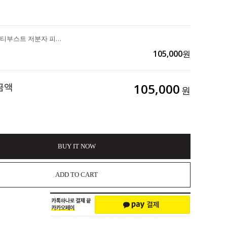
일양약품 "멀티부스트 저분자 피쉬콜라겐 2g×30포 3개+마블손거울+메세지카드+손잡이패키지" 3set 210,000>>105,000
105,000
원
금액
105,000
원
BUY IT NOW
ADD TO CART