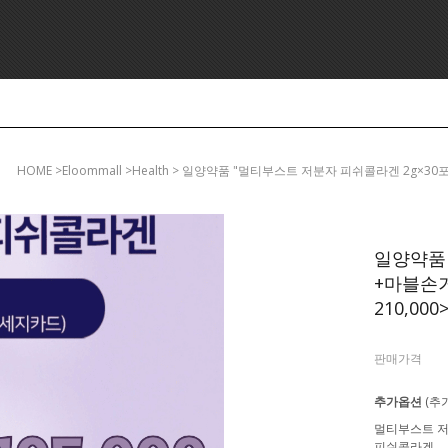
HOME
>eloommall >health > 일양약품 "멀티부스트 저분자 피쉬콜라겐 2g×30
일양약품 
+마블손거
210,000
판매가격
추가옵션
(추
멀티부스트 
피쉬콜라겐