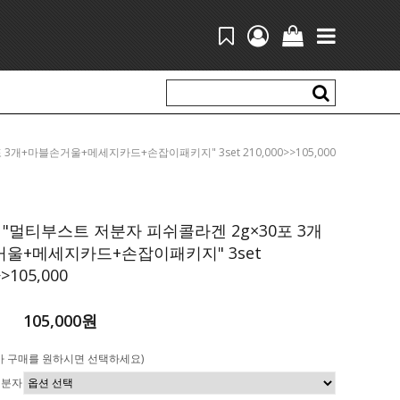
포 3개+마블손거울+메세지카드+손잡이패키지" 3set 210,000>>105,000
"멀티부스트 저분자 피쉬콜라겐 2g×30포 3개
울+메세지카드+손잡이패키지" 3set
>>105,000
105,000원
가 구매를 원하시면 선택하세요)
저분자