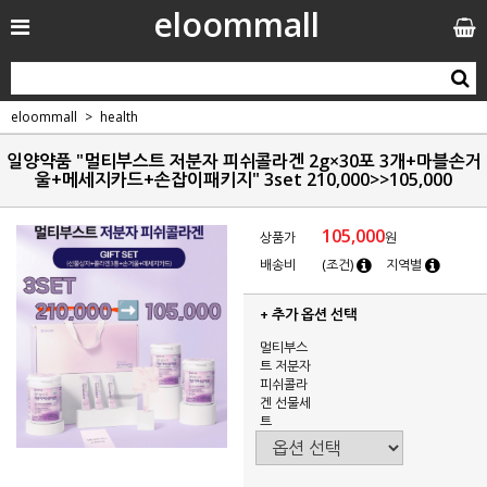
eloommall
eloommall
health
일양약품 "멀티부스트 저분자 피쉬콜라겐 2g×30포 3개+마블손거
울+메세지카드+손잡이패키지" 3set 210,000>>105,000
105,000
상품가
원
배송비
(조건)
지역별
+ 추가 옵션 선택
멀티부스
트 저분자
피쉬콜라
겐 선물세
트