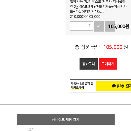
일양약품 "멀티부스트 저분자 피쉬콜라
겐 2g×30포 3개+마블손거울+메세지카
드+손잡이패키지" 3set
210,000>>105,000
105,000
원
+1
-1
105,000
총 상품 금액
원
장바구니
구매하기
상세정보 새창 열기