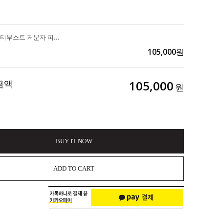
일양약품 "멀티부스트 저분자 피쉬콜라겐 2g×30포 3개+마블손거울+메세지카드+손잡이패키지" 3set 210,000>>105,000
105,000
원
금액
105,000
원
BUY IT NOW
ADD TO CART