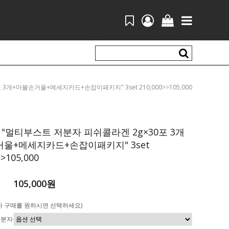
포 3개+마블손거울+메세지카드+손잡이패키지" 3set 210,000>>105,000
"멀티부스트 저분자 피쉬콜라겐 2g×30포 3개
울+메세지카드+손잡이패키지" 3set
>>105,000
105,000원
가 구매를 원하시면 선택하세요)
저분자