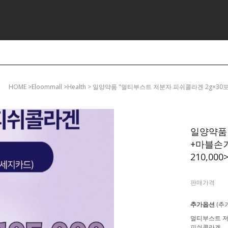
HOME
>eloommall >health > 일양약품 "멀티부스트 저분자 피쉬콜라겐 2g×30
일양약품 
+마블손거
210,000
판매가격
추가옵션
(추
멀티부스트 
피쉬콜라겐