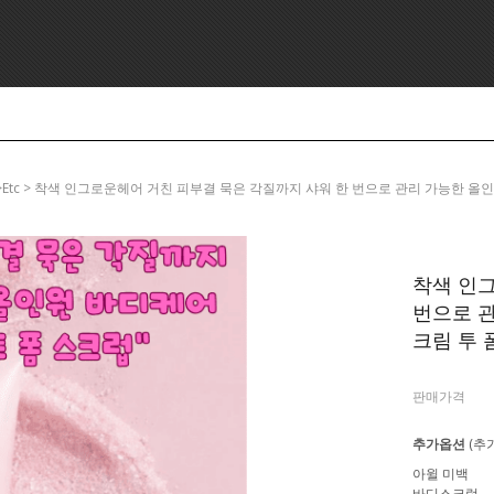
uty >etc > 착색 인그로운헤어 거친 피부결 묵은 각질까지 샤워 한 번으로 관리 가능한 올인원
착색 인
번으로 
크림 투 폼
판매가격
추가옵션
(추
아윌 미백
바디스크럽