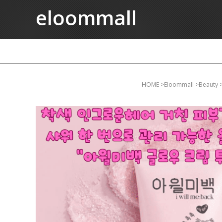
eloommall
HOME
>eloommall >bea