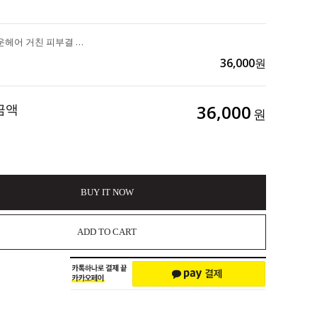
착색 인그로운헤어 거친 피부결 묵은 각질까지 샤워 한 번으로 관리 가능한 올인원 바디케어 "아윌미백 글로우 크림 투 폼 스크럽" 3ea 50,700>>36,000
36,000
원
금액
36,000
원
BUY IT NOW
ADD TO CART