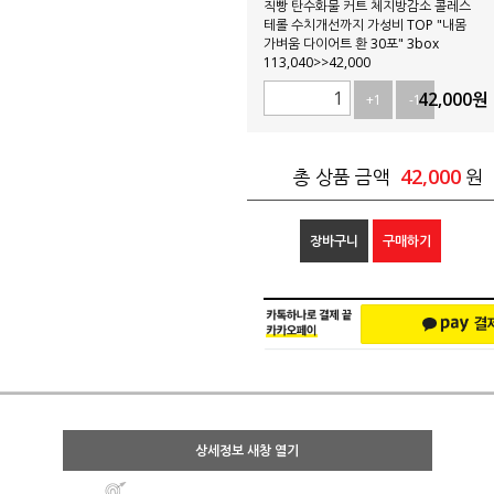
직빵 탄수화물 커트 체지방감소 콜레스
테롤 수치개선까지 가성비 TOP "내몸
가벼움 다이어트 환 30포" 3box
113,040>>42,000
42,000
원
+1
-1
42,000
총 상품 금액
원
장바구니
구매하기
상세정보 새창 열기