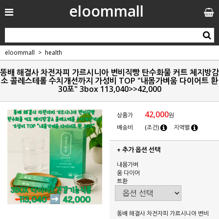
eloommall
eloommall
health
똥배 해결사 차전자피 가르시니아 변비직빵 탄수화물 커트 체지방감
소 콜레스테롤 수치개선까지 가성비 TOP "내몸가벼움 다이어트 환
30포" 3box 113,040>>42,000
42,000
상품가
원
배송비
(조건)
지역별
+ 추가 옵션 선택
내몸가벼
움 다이어
트환
똥배 해결사 차전자피 가르시니아 변비