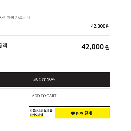
똥배 해결사 차전자피 가르시니아 변비직빵 탄수화물 커트 체지방감소 콜레스테롤 수치개선까지 가성비 TOP "내몸가벼움 다이어트 환 30포" 3box 113,040>>42,000
42,000
원
금액
42,000
원
BUY IT NOW
ADD TO CART