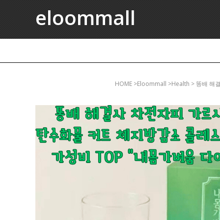
eloommall
HOME
>eloommall >health > 