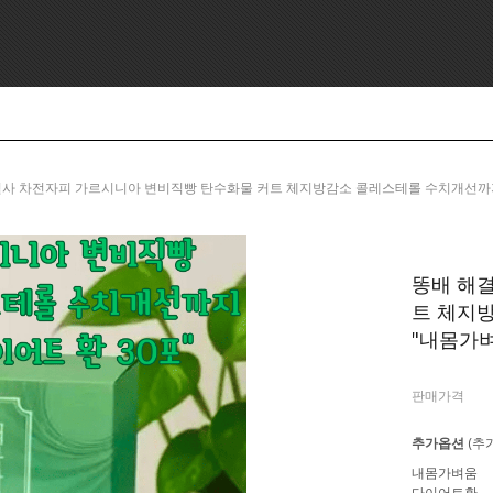
똥배 해결사 차전자피 가르시니아 변비직빵 탄수화물 커트 체지방감소 콜레스테롤 수치개선까지 가성
똥배 해
트 체지
"내몸가벼움
판매가격
추가옵션
(추
내몸가벼움
다이어트환