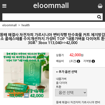
eloommall
eloommall
health
똥배 해결사 차전자피 가르시니아 변비직빵 탄수화물 커트 체지방감
소 콜레스테롤 수치개선까지 가성비 TOP "내몸가벼움 다이어트 환
30포" 3box 113,040>>42,000
42,000
상품가
원
배송비
(조건)
지역별
+ 추가 옵션 선택
내몸가벼
움 다이어
트환
똥배 해결사 차전자피 가르시니아 변비