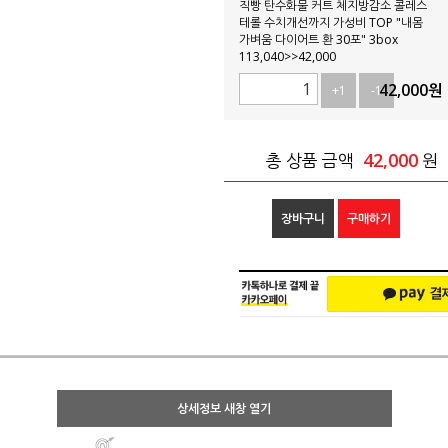
직빵 탄수화물 커트 체지방감소 콜레스
테롤 수치개선까지 가성비 TOP "내몸
가벼움 다이어트 환 30포" 3box
113,040>>42,000
42,000
원
+1
-1
42,000
총 상품 금액
원
장바구니
구매하기
상세정보 새창 열기