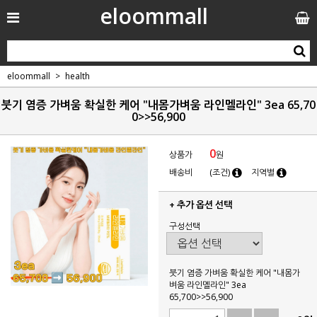
eloommall
eloommall
health
붓기 염증 가벼움 확실한 케어 "내몸가벼움 라인멜라인" 3ea 65,70
0>>56,900
0
상품가
원
배송비
(조건)
지역별
+ 추가 옵션 선택
구성선택
붓기 염증 가벼움 확실한 케어 "내몸가
벼움 라인멜라인" 3ea
65,700>>56,900