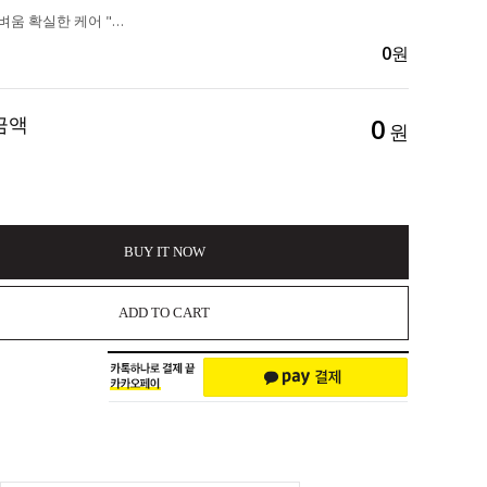
붓기 염증 가벼움 확실한 케어 "내몸가벼움 라인멜라인" 3ea 65,700>>56,900
0
원
금액
0
원
BUY IT NOW
ADD TO CART