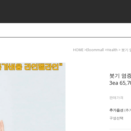
HOME
>eloommall >health > 
붓기 염증
3ea 65,7
판매가격
추가옵션
(추
구성선택