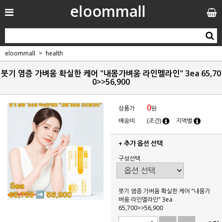
eloommall
eloommall
health
붓기 염증 가벼움 확실한 케어 "내몸가벼움 라인멜라인" 3ea 65,70
0>>56,900
0
상품가
원
배송비
(조건)
지역별
+ 추가 옵션 선택
구성선택
붓기 염증 가벼움 확실한 케어 "내몸가
벼움 라인멜라인" 3ea
65,700>>56,900