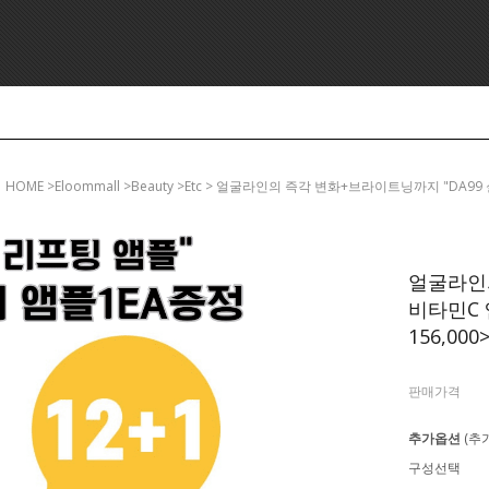
HOME
>eloommall >beauty >etc > 얼굴라인의 즉각 변화+브라이트닝까지 "DA99
얼굴라인의
비타민C 
156,000
판매가격
추가옵션
(추
구성선택