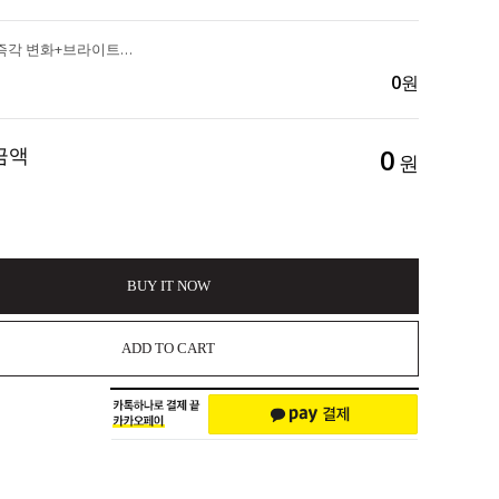
얼굴라인의 즉각 변화+브라이트닝까지 "DA99 실리프팅 비타민C 앰플" 3세트 구매시 앰플1EA증정 156,000>>118,000
0
원
금액
0
원
BUY IT NOW
ADD TO CART