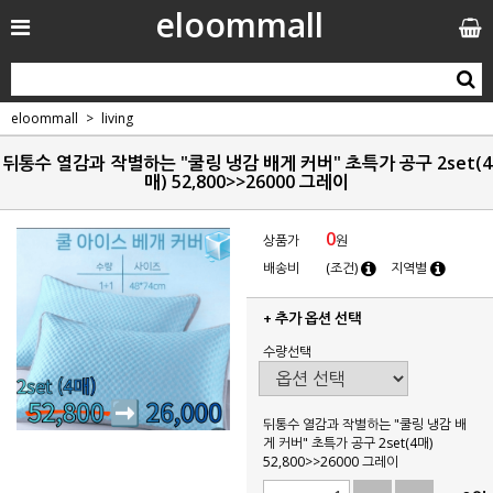
eloommall
eloommall
living
뒤통수 열감과 작별하는 "쿨링 냉감 배게 커버" 초특가 공구 2set(4
매) 52,800>>26000 그레이
0
상품가
원
배송비
(조건)
지역별
+ 추가 옵션 선택
수량선택
뒤통수 열감과 작별하는 "쿨링 냉감 배
게 커버" 초특가 공구 2set(4매)
52,800>>26000 그레이