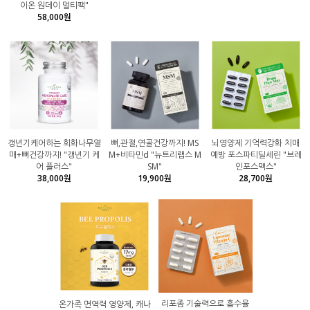
이온 원데이 멀티팩"
58,000원
갱년기케어하는 회화나무열
뼈,관절,연골건강까지! MS
뇌영양제 기억력강화 치매
매+뼈건강까지! "갱년기 케
M+비타민d "뉴트리랩스 M
예방 포스파티딜세린 "브레
어 플러스"
SM"
인포스맥스"
38,000원
19,900원
28,700원
리포좀 기술력으로 흡수율
온가족 면역력 영양제, 캐나