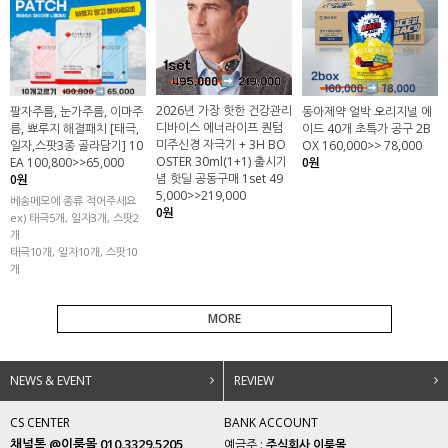
2026년 가장 핫한 건강관리
팔자주름, 눈가주름, 이마주
동아제약 얼박 오리지널 에
디바이스 에너라이프 퀀텀
름, 뾰루지 해결패치 [태극,
이드 40개 초특가 공구 2B
미주신경 자극기 + 3H BO
일자,스팟3종 골라담기] 10
OX 160,000>> 78,000
OSTER 30ml(1+1) 출시기
EA 100,800>>65,000
0원
념 핫딜 공동구매 1set 49
0원
5,000>>219,000
베송메모에 종류 적어주세요
0원
ex) 태극5개, 일자3개, 스팟2
개
태극10개, 일자10개, 스팟10
개
MORE
NEWS & EVENT
REVIEW
CS CENTER
BANK ACCOUNT
채널톡 @이룸몰 010.3329.5205
예금주 :
주식회사 이룸몰