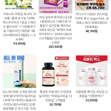
저속노화 초특급 레시피, 코
역가수치 100만! 프리미엄
여성 질유래 특허유산균2종
오롱 "올레 유기농 100%
카무트 효소 sugar free, 정
+혼합유산균 19종으로 빈
엑스트라버진 1등급 스페인
제효소 NO! 30포X3BOX
틈없이 질건강을 케어하는
산 올리브유" +"100%유기
(무료배송)
4세대 유산균 "W케어 프로
농 이탈리아산 레몬즙" 6B
48,700원
바이오틱스" 30포X12BOX
OX×6BOX(3개월분) >> 9
(12개월분) 720,000>>20
4,490
3,900
94,490원
203,900원
ALL IN ONE 신개념 멀티영
확실한 피로개선 간건강에
잇몸염증 뼈건강 최상급 산
양제 멀티비타민+밀크씨슬
실리마린 "파워밀크씨슬 13
호칼슘 "이튼튼맥스"
+오메가3+루테인+칼슘+비
50mg" 2개월분
32,000원
타민D+엽산+비오틴 22종
20,700원
영양제를 단 한가지로 "턴바