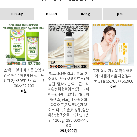
beauty
health
living
pet
27종 과일과 채소를 맛있고
붓기 염증 가벼움 확실한 케
멜로시라를 업그레이드 한
간편하게 "하루채움 샐러드
어 "내몸가벼움 라인멜라
수용성규소+성장호르몬+인
캔디 2g×30정" 3박스 44,7
인" 3ea 65,700>>56,900
슐린+멜라토닌/미토콘드리
00>>32,700
0원
아활성화혈관청소(암모니아
0원
해독),디톡스,혈당안정(당회
혈색소, 당뇨),대사활성화
(다이어트,지방분해),재생,
회복,피로,회춘,키성장,혈관
확장(혈액순환),숙면 "3H밸
런스200g" 298,000>>16
8,0
298,000원