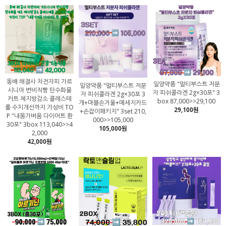
똥배 해결사 차전자피 가르
일양약품 "멀티부스트 저분
일양약품 "멀티부스트 저분
시니아 변비직빵 탄수화물
자 피쉬콜라겐 2g×30포" 3
자 피쉬콜라겐 2g×30포 3
커트 체지방감소 콜레스테
box 87,000>>29,100
개+마블손거울+메세지카드
롤 수치개선까지 가성비 TO
29,100원
+손잡이패키지" 3set 210,
P "내몸가벼움 다이어트 환
000>>105,000
30포" 3box 113,040>>4
105,000원
2,000
42,000원