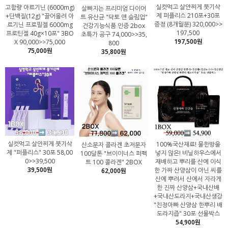
실컷먹고 살안찌게 붓기삭
고함량 아르기닌 (6000mg)
살빠지는 프리미엄 다이어
제 퍼플리스 210포+30포
+단백질(12g) "끌어올려 아
트 유산균 "닥토 앤 슬림업"
증정 (8개월분) 320,000>>
르기닌 프로필젤 6000mg
건강기능식품 인증 2box
197,500
프로틴젤 40g×10포" 3BO
초특가 공구 74,000>>35,
197,500원
X 90,000>>75,000
800
75,000원
35,800원
실컷먹고 살안찌게 붓기삭
100%국산재료! 물한방울
산소분자 콜라겐 초저분자
제 "퍼플리스" 30포 58,00
넣지 않은! 비닐하우스에서
100달톤 "브이이너스 퍼펙
0>>39,500
재배하고 뿌리를 산에 이식
트 100 콜라겐" 2BOX
39,500원
한 가짜 산양삼이 아닌 씨를
62,000원
산에 뿌려서 산에서 자라게
한 진짜 산양삼+국내산배
+국내산도라지+국내산생강
"친정아빠 산양삼 한뿌리 배
도라지즙" 30포 선물박스
54,900원