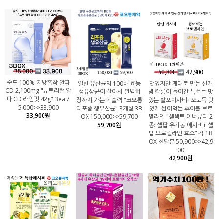
순도 100% 지방흡착 알파
일반 유산균의 100배 효능
맛있지만 제대로 만든 신개
CD 2,100mg "뉴트리턴 알
생유상균이 살아서 완벽히
념 칼륨이 들어간 톡쏘는 맛
파 CD 라인핏 42g" 3ea 7
장까지 가는 기술력 "코오롱
있는 발포애사비+오도독 맛
5,000>>33,900
리포좀 생유산균" 3개월 3B
있게 씹어먹는 츄어블 브로
33,900원
OX 150,000>>59,700
멜라인 "셀렉트 이너뷰티 2
59,700원
종: 셀팝 유기농 애사비+ 셀
탭 브로멜라인 효소" 각 1B
OX 한달분 50,900>>42,9
00
42,900원