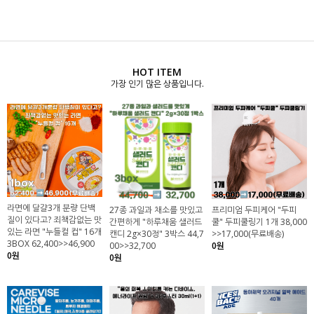
HOT ITEM
가장 인기 많은 상품입니다.
라면에 달걀3개 분량 단백
27종 과일과 채소를 맛있고
프리미엄 두피케어 "두피
질이 있다고? 죄책감없는 맛
간편하게 "하루채움 샐러드
쿨" 두피쿨링기 1개 38,000
있는 라면 "누들컬 컵" 16개
캔디 2g×30정" 3박스 44,7
>>17,000(무료배송)
3BOX 62,400>>46,900
00>>32,700
0원
0원
0원